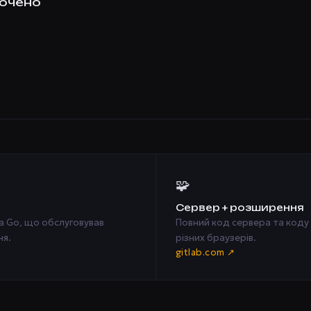
ючено
🧩
Сервер + розширення
а Go, що обслуговував
Повний код сервера та коду
ня.
різних браузерів.
gitlab.com ↗