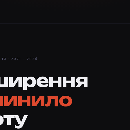
Я · 2021 – 2026
ширення
пинило
оту