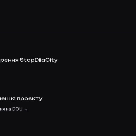
рення StopDiiaCity
ення проєкту
ння на DOU →