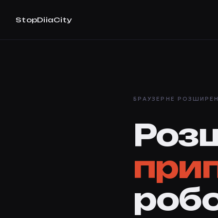
StopDiiaCity
БРАУЗЕРНЕ РОЗШИРЕНН
Роз
при
роб