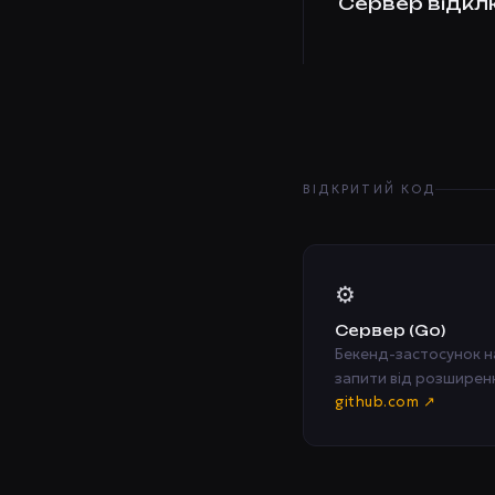
Сервер відкл
ВІДКРИТИЙ КОД
⚙️
Сервер (Go)
Бекенд-застосунок н
запити від розширен
github.com ↗